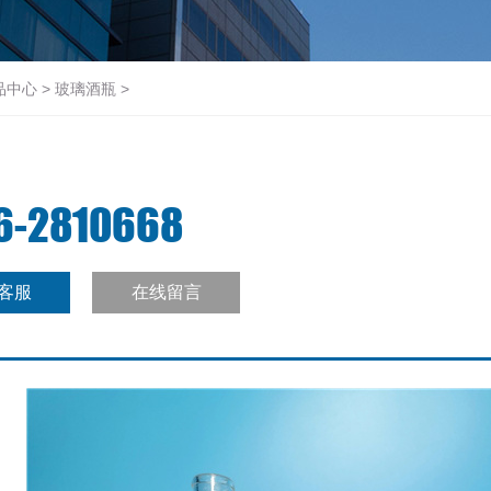
品中心
>
玻璃酒瓶
>
6-2810668
客服
在线留言