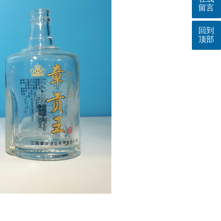
留言
回到
顶部