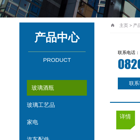
主页
>
产
产品中心
联系电话：
082
PRODUCT
联系
玻璃酒瓶
玻璃工艺品
详情
家电
汽车配件