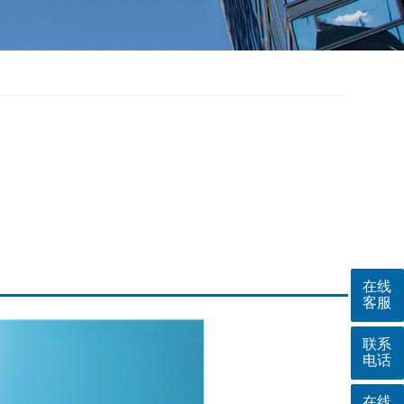
在线
客服
联系
电话
在线