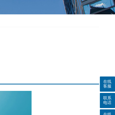
在线
客服
联系
电话
在线