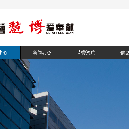
中心
新闻动态
荣誉资质
信